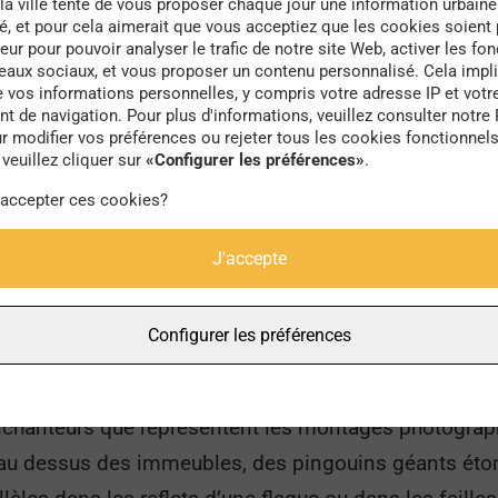
la ville tente de vous proposer chaque jour une information urbaine
té, et pour cela aimerait que vous acceptiez que les cookies soient
eur pour pouvoir analyser le trafic de notre site Web, activer les fon
urbaines pour nous transporter dans d’autres dimensi
seaux sociaux, et vous proposer un contenu personnalisé. Cela impli
e vos informations personnelles, y compris votre adresse IP et votr
on, que nous semblons plonger, pour nous retrouver 
 de navigation. Pour plus d'informations, veuillez consulter notre 
r modifier vos préférences ou rejeter tous les cookies fonctionnel
veuillez cliquer sur
«Configurer les préférences»
.
iverses dimensions et perceptives du décor urbain, l’ar
 accepter ces cookies?
il permet de rendre possible la cohabitation entre le
J'accepte
ein d’une seule et même image. Comme si le rêve pouv
onner plus de densité et une ampleur nouvelle.
Configurer les préférences
elles des films de science-fiction. Qui n’a jamais rêv
Ou encore d’un univers secret, au cœur des entrailles 
enchanteurs que représentent les montages photograph
 au dessus des immeubles, des pingouins géants éton