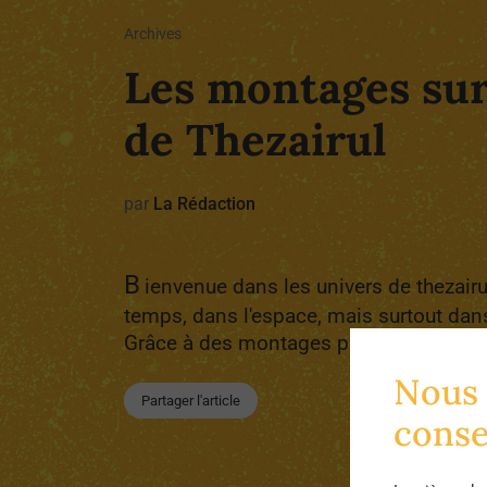
Archives
Les montages sur
de Thezairul
par
La Rédaction
B
ienvenue dans les univers de thezairul
temps, dans l'espace, mais surtout dan
Grâce à des montages photographiques 
Nous 
Partager l'article
cons