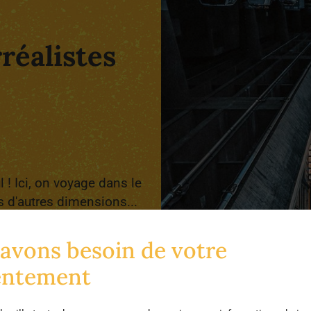
réalistes
 ! Ici, on voyage dans le
s d'autres dimensions...
réussis !
avons besoin de votre
entement