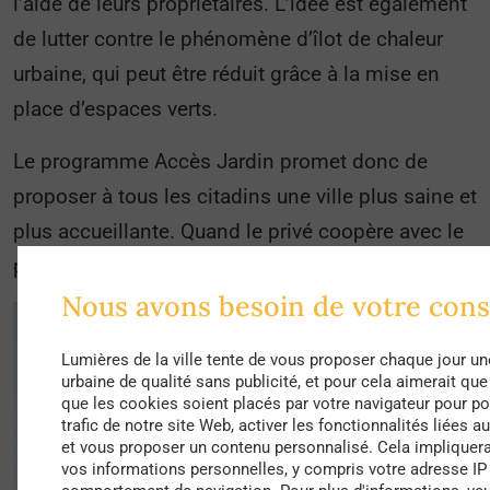
l’aide de leurs propriétaires. L’idée est également
de lutter contre le phénomène d’îlot de chaleur
urbaine, qui peut être réduit grâce à la mise en
place d’espaces verts.
Le programme Accès Jardin promet donc de
proposer à tous les citadins une ville plus saine et
plus accueillante. Quand le privé coopère avec le
public, la ville reprend des couleurs !
Nous avons besoin de votre con
Lumières de la ville tente de vous proposer chaque jour un
urbaine de qualité sans publicité, et pour cela aimerait qu
que les cookies soient placés par votre navigateur pour po
trafic de notre site Web, activer les fonctionnalités liées a
et vous proposer un contenu personnalisé. Cela impliquera
vos informations personnelles, y compris votre adresse IP 