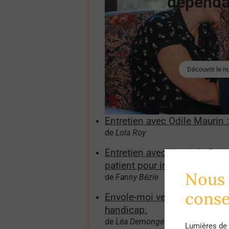
dépend
Découvrir le 
Entretien avec Odile Maurin : 
de
Lola Roy
Entretien avec Henri de Roh
patient pour interroger l'impa
Nous 
de
Fanny Bézie
cons
Envole-moi vers ma nouvelle
handicap.
de
Léa Demongeot Marais
Lumières de 