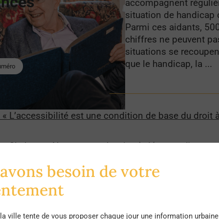
ances
accompagnent réguliè
situation de handicap 
Parmi ces aidants, 50
chiffres ne peuvent pas
situations se recoupen
que le handicap, la ...
numéro
« L’accessibilité est une condition de base du droit à 
an-Chabot : « Notre approche vise à dépasser l'acco
ct sur l'entourage »
avons besoin de votre
entement
 autonomie : un dispositif pour les proches et aidan
la ville tente de vous proposer chaque jour une information urbaine