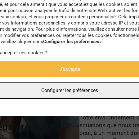
té, et pour cela aimerait que vous acceptiez que les cookies soient
universelle ?
eur pour pouvoir analyser le trafic de notre site Web, activer les fon
seaux sociaux, et vous proposer un contenu personnalisé. Cela impli
e vos informations personnelles, y compris votre adresse IP et votr
e nos dépendances
 de navigation. Pour plus d'informations, veuillez consulter notre 
r modifier vos préférences ou rejeter tous les cookies fonctionnel
veuillez cliquer sur
«Configurer les préférences»
.
 accepter ces cookies?
J'accepte
V
o 15
ous est-il déjà arri
Configurer les préférences
soigné, tout en ayant 
026
réellement écouté ? C
seulement de notre mé
notre environnement, d
ieux prennent
situations que nous tr
peut, à un moment don