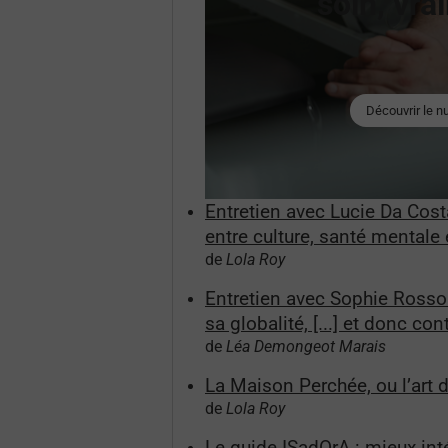
soin, vra
Découvrir le 
Entretien avec Lucie Da Costa
entre culture, santé mentale e
de
Lola Roy
Entretien avec Sophie Rosso 
sa globalité, [...] et donc c
de
Léa Demongeot Marais
La Maison Perchée, ou l’art 
de
Lola Roy
Le guide ISadOrA : mieux inté