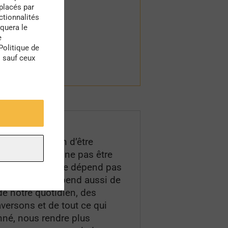
 placés par
ctionnalités
quera le
e
Politique de
s sauf ceux
vé d’avoir besoin d’être
le sentiment de ne pas être
ar notre santé ne dépend pas
decin. Elle dépend aussi de
e notre quotidien, des
aversons et de tout ce qui
né, nous rendre plus