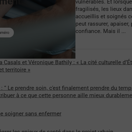
iment.
vulnérables. Et lors
fragilisés, les lieux 
accueillis et soignés 
peut rassurer, apaiser,
confiance. Mais il ...
numéro
 Casals et Véronique Bathily : « La cité culturelle d’
t territoire »
: “ Le prendre soin, c'est finalement prendre du tem
ontribuer à ce que cette personne aille mieux durableme
de soigner sans enfermer
grer les enjeux de santé dans le projet urbain