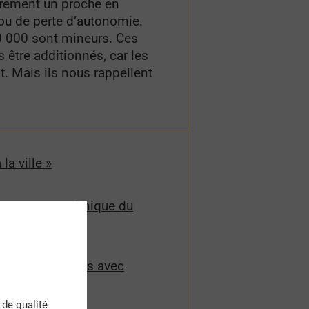
rement un proche en
ou de perte d’autonomie.
0 000 sont mineurs. Ces
 être additionnés, car les
t. Mais ils nous rappellent
la ville »
mpagnement clinique du
ts des personnes avec
 de qualité