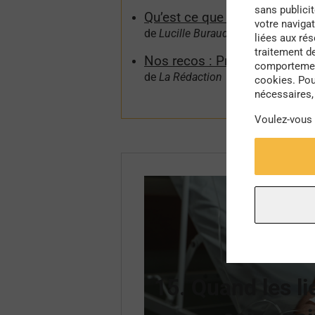
sans publici
Qu’est ce que la conception 
votre navigat
de
Lucille Buraud
liées aux ré
traitement d
Nos recos : Prendre soin d
comportement
de
La Rédaction
cookies. Pou
nécessaires, 
Voulez-vous
Numér
juillet 2
15. Quand les l