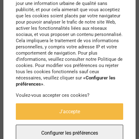
Pourquoi la musique a-t-elle joué un rôle si
jour une information urbaine de qualité sans
publicité, et pour cela aimerait que vous acceptiez
important pendant la crise de la Covid 19 ?
que les cookies soient placés par votre navigateur
pour pouvoir analyser le trafic de notre site Web,
Sur
France Musique
. Disponible
ici
.
activer les fonctionnalités liées aux réseaux
sociaux, et vous proposer un contenu personnalisé.
Alors que le moral est au plus bas pour de
Cela impliquera le traitement de vos informations
personnelles, y compris votre adresse IP et votre
nombreux français depuis le début de la crise
comportement de navigation. Pour plus
sanitaire, France musique s’est interessé au rôle
d'informations, veuillez consulter notre Politique de
cookies. Pour modifier vos préférences ou rejeter
qu’a pu avoir la musique dans la crise de la Covid
tous les cookies fonctionnels sauf ceux
19.
nécessaires, veuillez cliquer sur
«Configurer les
préférences»
.
Voulez-vous accepter ces cookies?
J'accepte
Configurer les préférences