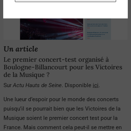
Un article
Le premier concert-test organisé à
Boulogne-Billancourt pour les Victoires
de la Musique ?
Sur
Actu Hauts de Seine
. Disponible
ici
.
Une lueur d’espoir pour le monde des concerts
puisqu’il se pourrait bien que les Victoires de la
Musique soient le premier concert test pour la
France. Mais comment cela peut-il se mettre en