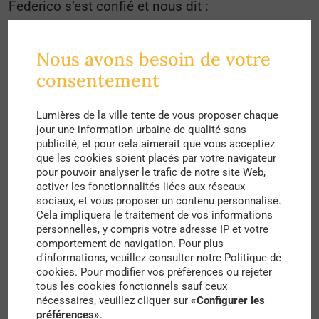
Federico s’est confié et nous dit :
Nous avons besoin de votre
« Il est toujours amusant de jouer avec les formes
consentement
et les volumes architecturaux. Entrelacer les
géométries comme un corps sculptural qui s’agite
Lumières de la ville tente de vous proposer chaque
jour une information urbaine de qualité sans
dans une étreinte architecturale voluptueuse. De
publicité, et pour cela aimerait que vous acceptiez
nombreuses constructions architecturales
que les cookies soient placés par votre navigateur
pour pouvoir analyser le trafic de notre site Web,
s’appuient, volontairement ou involontairement, sur
activer les fonctionnalités liées aux réseaux
des valeurs métaphoriques et sur la symbolique
sociaux, et vous proposer un contenu personnalisé.
Cela impliquera le traitement de vos informations
sexuelle.
personnelles, y compris votre adresse IP et votre
comportement de navigation. Pour plus
Le sens sémantique, métaphorique et symbolique
d'informations, veuillez consulter notre Politique de
de l’architecture est une constante à travers les
cookies. Pour modifier vos préférences ou rejeter
tous les cookies fonctionnels sauf ceux
âges, indépendamment du style et de la période
nécessaires, veuillez cliquer sur
«Configurer les
historique.
préférences»
.