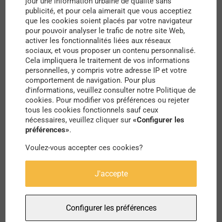
jour une information urbaine de qualité sans
Ligue de Protection des Oiseaux (LPO) qui se
publicité, et pour cela aimerait que vous acceptiez
que les cookies soient placés par votre navigateur
chargera des oiseaux, le Conservatoire des
pour pouvoir analyser le trafic de notre site Web,
Espaces Naturels (CEN) pour les insectes, la
activer les fonctionnalités liées aux réseaux
sociaux, et vous proposer un contenu personnalisé.
Société pour l’Etude, la Protection et
Cela impliquera le traitement de vos informations
personnelles, y compris votre adresse IP et votre
l’Aménagement de la Nature en Lot-et-Garonne
comportement de navigation. Pour plus
(SEPANLOG) pour les amphibiens et l’association
d'informations, veuillez consulter notre Politique de
cookies. Pour modifier vos préférences ou rejeter
“Au Fil des Séounes”, dont l’objectif est de mener
tous les cookies fonctionnels sauf ceux
des missions de sensibilisation à
nécessaires, veuillez cliquer sur
«Configurer les
préférences»
.
l’environnement et à la citoyenneté, en menant
Voulez-vous accepter ces cookies?
par exemple des ateliers d’écologie pratique. La
commune de Nérac compte par ailleurs inciter les
J'accepte
habitants à devenir des “
observ’acteurs
” et de
participer aux ateliers de recensement.
Configurer les préférences