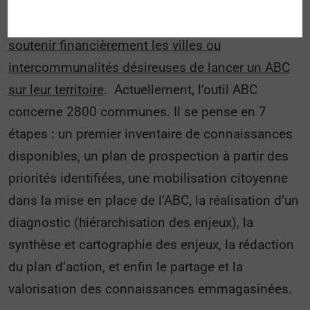
Depuis 2017, l’Office Français de la Biodiversité
met en place tous les ans un appel à projets pour
soutenir financièrement les villes ou
intercommunalités désireuses de lancer un ABC
sur leur territoire
. Actuellement, l’outil ABC
concerne 2800 communes. Il se pense en 7
étapes : un premier inventaire de connaissances
disponibles, un plan de prospection à partir des
priorités identifiées, une mobilisation citoyenne
dans la mise en place de l’ABC, la réalisation d’un
diagnostic (hiérarchisation des enjeux), la
synthèse et cartographie des enjeux, la rédaction
du plan d’action, et enfin le partage et la
valorisation des connaissances emmagasinées.