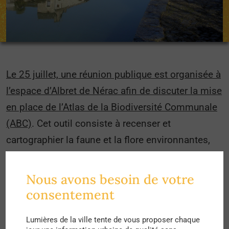
Le 25 juillet, une réunion publique est organisée à
l’espace d’Albret de Nérac afin de discuter la mise
en place de l’Atlas de la Biodiversité Communale
(ABC)
. Cet outil consiste à recenser et
cartographier la faune et la flore environnantes,
afin de connaître, valoriser et protéger la
biodiversité locale
. Pour cela, plusieurs groupes
Nous avons besoin de votre
et enjeux ont été dégagés afin de faire ensuite
consentement
appel à des experts et associations pour mener
Lumières de la ville tente de vous proposer chaque
les inventaires. Pour 2022 et 2023, c’est ainsi la