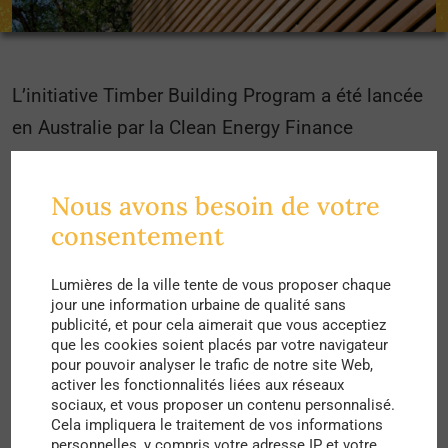
L’initiative Timber Building Program a été lancée
en Australie par la Clean Energy Finance
Corporation (CEFC) afin d’encourager la
construction massive en bois dans les nouveaux
Nous avons besoin de votre
projets du secteur immobilier. Pour atteindre leur
consentement
objectif, l’organisation a mis en place un nouveau
programme d’une valeur de plus de 200 millions
Lumières de la ville tente de vous proposer chaque
jour une information urbaine de qualité sans
de dollars.
publicité, et pour cela aimerait que vous acceptiez
que les cookies soient placés par votre navigateur
Et pour cause, le
pour pouvoir analyser le trafic de notre site Web,
bois
serait, selon un
rapport de
activer les fonctionnalités liées aux réseaux
la CEFC
, un matériau qui réduirait jusqu’à 75% du
sociaux, et vous proposer un contenu personnalisé.
Cela impliquera le traitement de vos informations
carbone incorporé dans les constructions,
personnelles, y compris votre adresse IP et votre