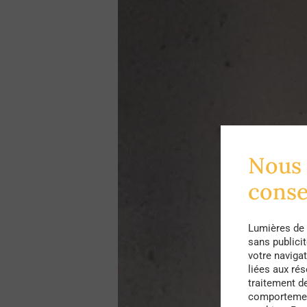
Nous 
cons
Lumières de 
sans publici
votre navigat
liées aux ré
traitement d
comportement