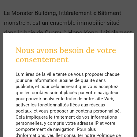
Le Monster Building
,
littéralement « Bâtiment
monstre », est un ensemble immobilier situé
dans la baie de Quarry, à Hong Kong. Initialement
appelé Parker Estate et bien vite renommé, il est
Nous avons besoin de votre
constitué de cinq bâtiments physiquement
consentement
connectés : le Oceanic Mansion, le Fook Cheong
Building, le Montane Mansion, le Yick Cheong
Lumières de la ville tente de vous proposer chaque
jour une information urbaine de qualité sans
Building et le Yick Fat Building.
publicité, et pour cela aimerait que vous acceptiez
que les cookies soient placés par votre navigateur
Ce grand, très grand, ensemble fut construit dans
pour pouvoir analyser le trafic de notre site Web,
activer les fonctionnalités liées aux réseaux
les années 1960. Les 5 ailes comprennent
sociaux, et vous proposer un contenu personnalisé.
aujourd’hui 2243 logements, habités par plus de
Cela impliquera le traitement de vos informations
personnelles, y compris votre adresse IP et votre
10 000 personnes, ce qui fait du bâtiment
comportement de navigation. Pour plus
monstre la tour la plus
densément peuplée
du
d'informations, veuillez consulter notre Politique de