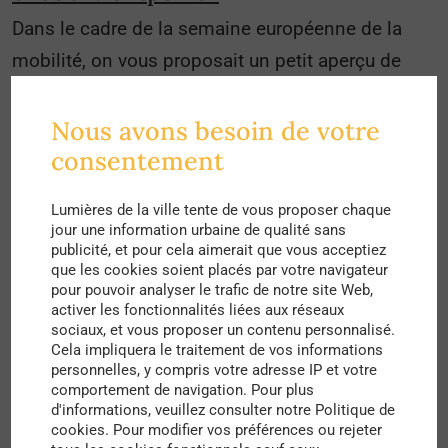
Dans le cadre de la semaine européenne de la
mobilité, on vous proposait un petit aperçu de
cette initiative montpelliéraine. Depuis le 5
septembre, les transports en commun sont
Nous avons besoin de votre
consentement
gratuits pour tous, et ce tous les week-ends !
Lumières de la ville tente de vous proposer chaque
jour une information urbaine de qualité sans
publicité, et pour cela aimerait que vous acceptiez
que les cookies soient placés par votre navigateur
pour pouvoir analyser le trafic de notre site Web,
activer les fonctionnalités liées aux réseaux
sociaux, et vous proposer un contenu personnalisé.
Cela impliquera le traitement de vos informations
personnelles, y compris votre adresse IP et votre
comportement de navigation. Pour plus
d'informations, veuillez consulter notre Politique de
cookies. Pour modifier vos préférences ou rejeter