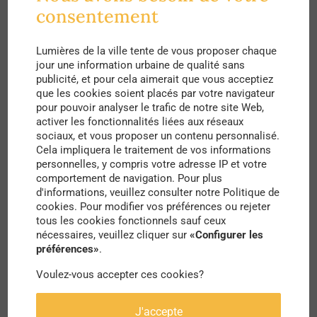
consentement
nos villes semblent respirer
. Pour la qualité de
l’air, passer de l’ultra-densité de personnes et du
Lumières de la ville tente de vous proposer chaque
flux constant de véhicules, au calme plat et à la
jour une information urbaine de qualité sans
publicité, et pour cela aimerait que vous acceptiez
ville quasi-déserte, rien de plus bénéfique.
que les cookies soient placés par votre navigateur
pour pouvoir analyser le trafic de notre site Web,
Cet épais nuage grisâtre, si tenté qu’il est causé
activer les fonctionnalités liées aux réseaux
sociaux, et vous proposer un contenu personnalisé.
par la
pollution
atmosphérique, n’est jamais
Cela impliquera le traitement de vos informations
agréable pour notre vie urbaine : il vient
personnelles, y compris votre adresse IP et votre
comportement de navigation. Pour plus
condenser et restreindre nos larges espaces de
d'informations, veuillez consulter notre Politique de
vie, comme si le ciel était plus bas que
cookies. Pour modifier vos préférences ou rejeter
tous les cookies fonctionnels sauf ceux
d’ordinaire. Il nous impose une visibilité réduite et
nécessaires, veuillez cliquer sur
«Configurer les
préférences»
.
une odeur parfois peu confortable, comme si la
colère des dieux éclatait face à notre sur-
Voulez-vous accepter ces cookies?
consommation et nous condamnait à vivre, la
J'accepte