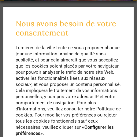
Sous le pseudonyme Catinbag se cache un artiste
Nous avons besoin de votre
russe plein de fantaisie. Passionné d’arts visuels,
consentement
Catinbag aime photographier la ville de nuit,
Lumières de la ville tente de vous proposer chaque
quand les faibles lumières donnent une
jour une information urbaine de qualité sans
atmosphère étrange et mystérieuse aux avenues.
publicité, et pour cela aimerait que vous acceptiez
que les cookies soient placés par votre navigateur
pour pouvoir analyser le trafic de notre site Web,
Avec son travail sur les lumières de la ville,
activer les fonctionnalités liées aux réseaux
Catinbag exacerbe les ambiances urbaines
sociaux, et vous proposer un contenu personnalisé.
Cela impliquera le traitement de vos informations
nocturnes et nous donnent à voir la ville sous une
personnelles, y compris votre adresse IP et votre
comportement de navigation. Pour plus
explosion de couleurs vives. Tantôt terrifiante,
d'informations, veuillez consulter notre Politique de
tantôt fascinante, Moscou se révèle ainsi dans
cookies. Pour modifier vos préférences ou rejeter
tous les cookies fonctionnels sauf ceux
ses multiples facettes et vous accueille pour des
nécessaires, veuillez cliquer sur
«Configurer les
balades noctambules en toute intimité.
préférences»
.