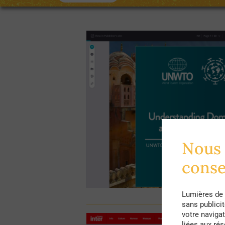
Nous 
cons
Lumières de 
sans publici
votre navigat
liées aux ré