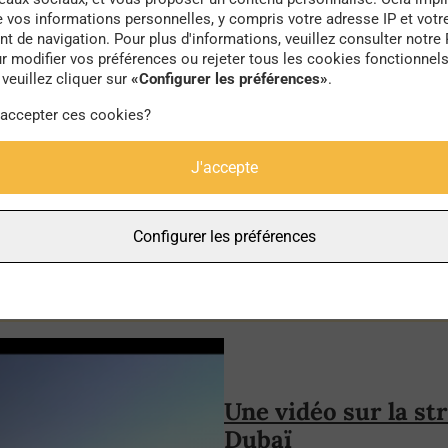
e vos informations personnelles, y compris votre adresse IP et votr
 de navigation. Pour plus d'informations, veuillez consulter notre 
Un podcast sur les 
r modifier vos préférences ou rejeter tous les cookies fonctionnel
touristiques plus 
veuillez cliquer sur
«Configurer les préférences»
.
Un grand nombre de profes
 accepter ces cookies?
crise sanitaire pour repense
J'accepte
défendent une vision plus 
de plus en plus de citadin
Configurer les préférences
Une vidéo sur la st
Dubaï