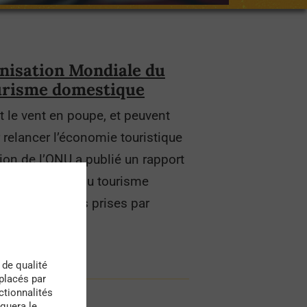
anisation Mondiale du
urisme domestique
t le vent en poupe, et peuvent
 relancer l’économie touristique
ion de l’ONU a publié un rapport
sur les enjeux du tourisme
res incitatives prises par
 de qualité
 placés par
ctionnalités
quera le