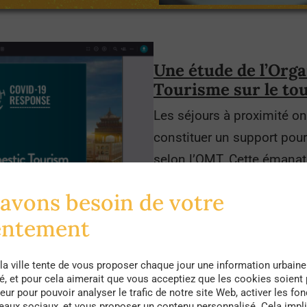
Une étude de l’Org
Tourisme sur le to
Les séjours à proximité on
constituer un support pour
selon l’OMT. Cette émanat
très complet (en anglais) 
avons besoin de votre
domestique et sur les mesu
entement
différents pays.
la ville tente de vous proposer chaque jour une information urbaine
té, et pour cela aimerait que vous acceptiez que les cookies soient
eur pour pouvoir analyser le trafic de notre site Web, activer les fon
seaux sociaux, et vous proposer un contenu personnalisé. Cela impli