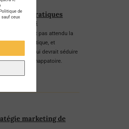
e
Politique de
nouvelles pratiques
s sauf ceux
responsables
sionnels n’ont pas attendu la
r l’offre touristique, et
responsable, qui devrait séduire
s en quête d’échappatoire.
ratégie marketing de