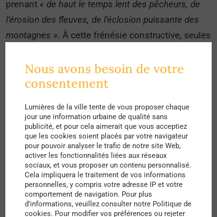
prenant
« de haut le temps lent des pêcheurs, de
l’érosion des fleuves, de l’éclosion puissante des
montagnes »
. À cette frénésie constructive, seules
les rives semblent résister. Quelques pêcheurs et
habitants veillent, flânent
« en attendant avec
Nous avons besoin de votre
consentement
fatalité que les derniers bouts de terres nues
disparaissent ».
Ici et là, des traces du passé,
Lumières de la ville tente de vous proposer chaque
ruines d’un monde où la maison est reléguée à la
jour une information urbaine de qualité sans
publicité, et pour cela aimerait que vous acceptiez
périphérie pour laisser place à des tours plus
que les cookies soient placés par votre navigateur
hautes les unes que les autres :
« Plus aucun
pour pouvoir analyser le trafic de notre site Web,
activer les fonctionnalités liées aux réseaux
obstacle n’empêche les tours de s’élancer. Elles se
sociaux, et vous proposer un contenu personnalisé.
reproduisent presque à l’identique, comme des
Cela impliquera le traitement de vos informations
personnelles, y compris votre adresse IP et votre
métastases
« .
comportement de navigation. Pour plus
d'informations, veuillez consulter notre Politique de
C’est ce décalage temporel et spatial que Cyrus
cookies. Pour modifier vos préférences ou rejeter