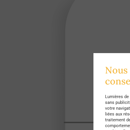
Nous 
cons
Lumières de 
sans publici
votre navigat
liées aux ré
traitement d
comportement