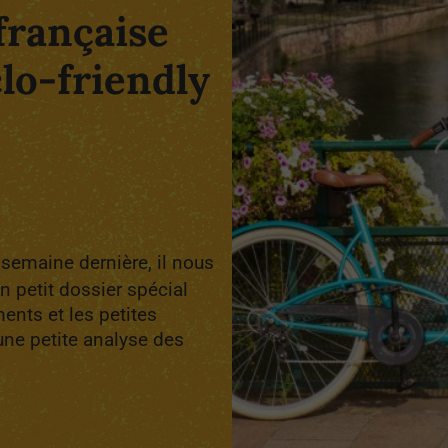
 française
clo-friendly
semaine dernière, il nous
n petit dossier spécial
nts et les petites
 une petite analyse des