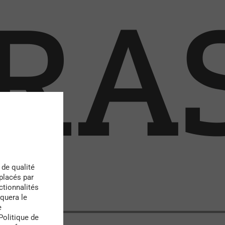
 de qualité
 placés par
ctionnalités
quera le
e
Politique de