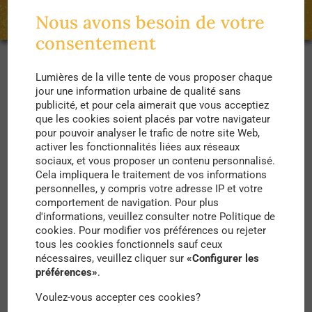
Nous avons besoin de votre
consentement
Lumières de la ville tente de vous proposer chaque
En cette période de confinement, il n’est pas
jour une information urbaine de qualité sans
toujours évident de maintenir sa forme, surtout en
publicité, et pour cela aimerait que vous acceptiez
que les cookies soient placés par votre navigateur
intérieur. Sarah Ourahmoune s’est dont emparée
pour pouvoir analyser le trafic de notre site Web,
activer les fonctionnalités liées aux réseaux
du réseau social Instagram pour nous proposer
sociaux, et vous proposer un contenu personnalisé.
des séances de coaching gratuites et partager
Cela impliquera le traitement de vos informations
personnelles, y compris votre adresse IP et votre
son goût pour le sport !
comportement de navigation. Pour plus
d'informations, veuillez consulter notre Politique de
Pour plus d’informations c’est
ici
:
cookies. Pour modifier vos préférences ou rejeter
tous les cookies fonctionnels sauf ceux
nécessaires, veuillez cliquer sur
«Configurer les
préférences»
.
Voulez-vous accepter ces cookies?