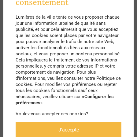
aujourd’hui considérée comme une référence
consentement
dans le monde du théâtre en plein air, où se
Lumières de la ville tente de vous proposer chaque
mêlent liberté d’expression et performances
jour une information urbaine de qualité sans
artistiques, le tout plongé dans un univers
publicité, et pour cela aimerait que vous acceptiez
que les cookies soient placés par votre navigateur
enchanté.
pour pouvoir analyser le trafic de notre site Web,
activer les fonctionnalités liées aux réseaux
Pour l’occasion, l’espace public urbain, de la rue
sociaux, et vous proposer un contenu personnalisé.
Cela impliquera le traitement de vos informations
jusqu’aux parcs et jardins, est alors revisité et
personnelles, y compris votre adresse IP et votre
comportement de navigation. Pour plus
repensé pour accueillir les différentes mises en
d'informations, veuillez consulter notre Politique de
scènes provenant de compagnies de théâtre,
cookies. Pour modifier vos préférences ou rejeter
tous les cookies fonctionnels sauf ceux
professionnelles comme amateurs !
nécessaires, veuillez cliquer sur
«Configurer les
Fanfares, représentations en plein air,
préférences»
.
illuminations architecturales… Un large panel de
Voulez-vous accepter ces cookies?
prestations artistiques est proposé pendant toute
J'accepte
la durée du festival du 12 au 24 août pour son