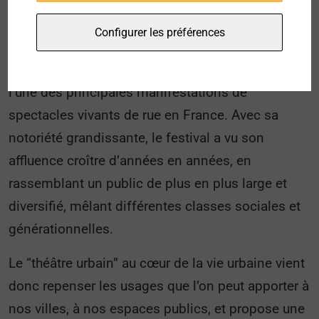
édition 2019.
Configurer les préférences
Cet événement, qui connaît aujourd’hui un
important succès, a réussi à s’imposer comme
l’une des principales manifestations de
spectacles vivants de rue en France. Avec sa
notoriété grandissante, le festival a vu son
affluence croître d’années en années, en
rassemblant un public de plus en plus large et
diversifié, mêlant différentes classes sociales et
générationnelles.
Le “théâtre urbain” au cœur de la vie urbaine vient
donc repenser les usages que l’on peut apporter à
nos villes, à nos espaces publics, et propose une