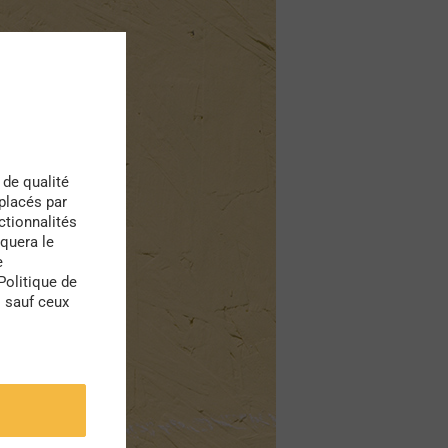
 de qualité
 placés par
ctionnalités
quera le
e
Politique de
s sauf ceux