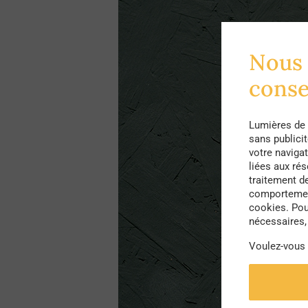
Nous 
cons
Lumières de 
sans publici
votre navigat
liées aux ré
traitement d
comportement
cookies. Pou
nécessaires, 
Voulez-vous