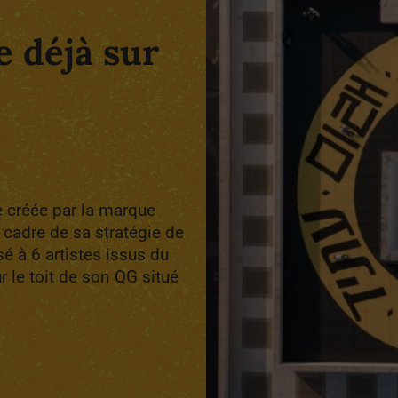
e déjà sur
e créée par la marque
e cadre de sa stratégie de
é à 6 artistes issus du
r le toit de son QG situé