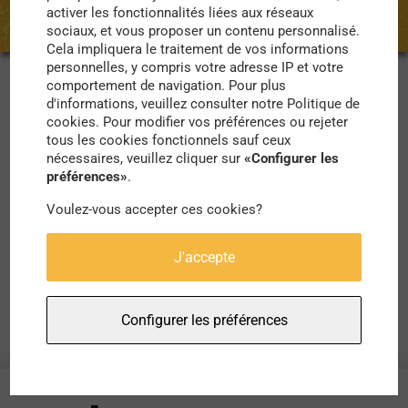
activer les fonctionnalités liées aux réseaux
sociaux, et vous proposer un contenu personnalisé.
Cela impliquera le traitement de vos informations
personnelles, y compris votre adresse IP et votre
comportement de navigation. Pour plus
d'informations, veuillez consulter notre Politique de
Vous avez plus de temps que d’habitude ? Cela
cookies. Pour modifier vos préférences ou rejeter
tombe bien, le Collège de France vous propose
tous les cookies fonctionnels sauf ceux
nécessaires, veuillez cliquer sur
«Configurer les
l’accès à 10 000 cours mis en ligne gratuitement
préférences»
.
pendant le confinement ! Un large choix qui
Voulez-vous accepter ces cookies?
devrait satisfaire les plus curieux !
J'accepte
Rendez-vous ici :
https://www.college-de-
france.fr/site/audio-video/
Configurer les préférences