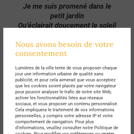
Je me suis promené dans le
petit jardin
Qu’éclairait doucement le soleil
du matin,
Nous avons besoin de votre
Pailletant chaque fleur d’une
consentement
humide étincelle.
(…)
Lumières de la ville tente de vous proposer chaque
jour une information urbaine de qualité sans
Paul Verlaine,
Après trois ans
publicité, et pour cela aimerait que vous acceptiez
que les cookies soient placés par votre navigateur
pour pouvoir analyser le trafic de notre site Web,
activer les fonctionnalités liées aux réseaux
sociaux, et vous proposer un contenu personnalisé.
Cela impliquera le traitement de vos informations
personnelles, y compris votre adresse IP et votre
comportement de navigation. Pour plus
d'informations, veuillez consulter notre Politique de
cookies. Pour modifier vos préférences ou rejeter