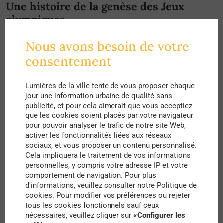
Une histoire de la genèse des Jeux
olympiques
Paris 2024, le Comité d’organisation des Jeux
Nous avons besoin de votre
olympiques et paralympiques de 2024 à Paris,
consentement
revient sur
les sources de l’Olympisme
. Cet article
retrace les origines d’une tradition millénaire liant
Lumières de la ville tente de vous proposer chaque
jour une information urbaine de qualité sans
sport et culture, aujourd’hui devenue le symbole
publicité, et pour cela aimerait que vous acceptiez
que les cookies soient placés par votre navigateur
emblématique du sport à l’international. Des
pour pouvoir analyser le trafic de notre site Web,
épreuves antiques à la résolution de la Trêve
activer les fonctionnalités liées aux réseaux
sociaux, et vous proposer un contenu personnalisé.
olympique, ce déroulé historique propose un
Cela impliquera le traitement de vos informations
condensé des événements emblématiques,
personnelles, y compris votre adresse IP et votre
comportement de navigation. Pour plus
premières fois et innovations des JO à travers
d'informations, veuillez consulter notre Politique de
cookies. Pour modifier vos préférences ou rejeter
des siècles d’histoire.
tous les cookies fonctionnels sauf ceux
nécessaires, veuillez cliquer sur
«Configurer les
Une visite du village olympique de