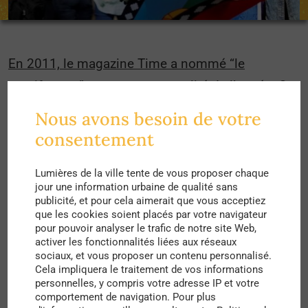
En 2011, le magazine Time a nommé “le
manifestant” comme personnalité de l’année.
Ce
titre a pour but d’élire chaque année le groupe
Nous avons besoin de votre
social, l’homme, ou la femme ayant influencé le
consentement
cours de l’année. Le magazine écrivait ainsi :
“
Personne n’aurait pu prévoir, lorsqu’un vendeur de
Lumières de la ville tente de vous proposer chaque
jour une information urbaine de qualité sans
fruits tunisien s’est immolé par le feu, que cela
publicité, et pour cela aimerait que vous acceptiez
que les cookies soient placés par votre navigateur
déclencherait le renversement de dictateurs et
pour pouvoir analyser le trafic de notre site Web,
initierait une vague globale de protestations.
» en
activer les fonctionnalités liées aux réseaux
sociaux, et vous proposer un contenu personnalisé.
parlant de la l’immolation par le feu de Mohamed
Cela impliquera le traitement de vos informations
Bouazizi.
personnelles, y compris votre adresse IP et votre
comportement de navigation. Pour plus