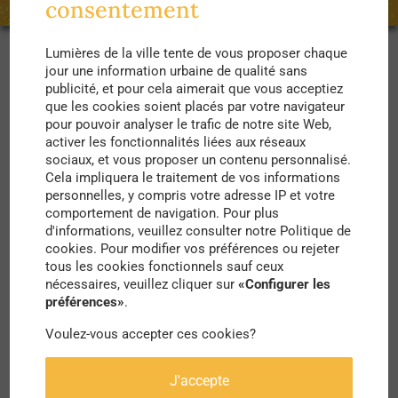
consentement
Lumières de la ville tente de vous proposer chaque
jour une information urbaine de qualité sans
Le Caire, capitale de l’Egypte, est l’une des plus
publicité, et pour cela aimerait que vous acceptiez
que les cookies soient placés par votre navigateur
grosses villes d’Afrique. Avec ses 22 millions
pour pouvoir analyser le trafic de notre site Web,
d’habitants, la ville est polluée, grouillante,
activer les fonctionnalités liées aux réseaux
sociaux, et vous proposer un contenu personnalisé.
fatigante, mais remplie de charme.
Cela impliquera le traitement de vos informations
personnelles, y compris votre adresse IP et votre
L’histoire résonne au Caire : des pyramides de
comportement de navigation. Pour plus
d'informations, veuillez consulter notre Politique de
Gizeh aux ruelles pittoresques du vieux Caire
cookies. Pour modifier vos préférences ou rejeter
islamique, ou encore des mastabas de Saqqarah.
tous les cookies fonctionnels sauf ceux
nécessaires, veuillez cliquer sur
«Configurer les
La ville a traversé les siècles.
préférences»
.
Voulez-vous accepter ces cookies?
Berceau du Nil, fleuve mythique d’Afrique qui
traverse le pays, l’Egypte fascine toujours autant
J'accepte
les curieux. Le pays de tous les mystères et des