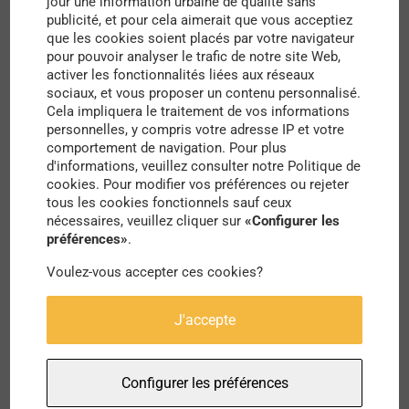
jour une information urbaine de qualité sans
Un article prospectif sur la
publicité, et pour cela aimerait que vous acceptiez
parentalité renouvelée dans l’habitat
que les cookies soient placés par votre navigateur
pour pouvoir analyser le trafic de notre site Web,
partagé
activer les fonctionnalités liées aux réseaux
sociaux, et vous proposer un contenu personnalisé.
Et si la charge mentale de la parentalité pouvait
Cela impliquera le traitement de vos informations
personnelles, y compris votre adresse IP et votre
être partagée avec d’autres parents ? Et si le fait
comportement de navigation. Pour plus
de cohabiter offrait cette possibilité et d’autres
d'informations, veuillez consulter notre Politique de
cookies. Pour modifier vos préférences ou rejeter
perspectives pour accompagner cette étape de
tous les cookies fonctionnels sauf ceux
vie, que celle d’avoir des enfants ? Cet
article
écrit
nécessaires, veuillez cliquer sur
«Configurer les
préférences»
.
pour le blog Demain la Ville explore la question.
Voulez-vous accepter ces cookies?
Une vidéo sur une initiative
inspirante
J'accepte
Découvrez un village de tiny-houses, construites
proche de Lyon, pour les mères isolées. Un
Configurer les préférences