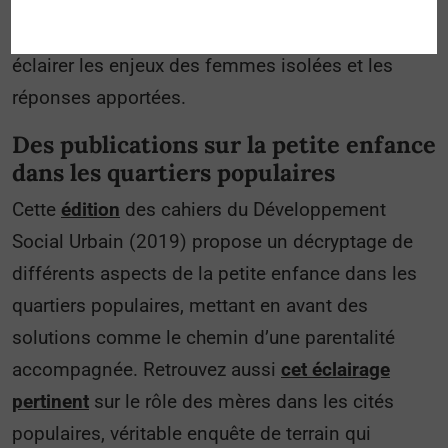
reportage
de l’AFP qui interroge les femmes
concernées, ainsi que les porteurs du projet, pour
éclairer les enjeux des femmes isolées et les
réponses apportées.
Des publications sur la petite enfance
dans les quartiers populaires
Cette
édition
des cahiers du Développement
Social Urbain (2019) propose un décryptage de
différents aspects de la petite enfance dans les
quartiers populaires, mettant en avant des
solutions comme le chemin d’une parentalité
accompagnée. Retrouvez aussi
cet éclairage
pertinent
sur le rôle des mères dans les cités
populaires, véritable enquête de terrain qui