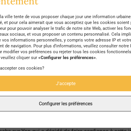
entement
la ville tente de vous proposer chaque jour une information urbaine
n Vendée, qui a d’abord eu la brillante idée de transf
té, et pour cela aimerait que vous acceptiez que les cookies soient
 de la porcelaine de luxe, ces coquilles ornent les plu
eur pour pouvoir analyser le trafic de notre site Web, activer les fon
seaux sociaux, et vous proposer un contenu personnalisé. Cela impli
 grandes marques de vaisselle. Philippe Gaboriau, qui
e vos informations personnelles, y compris votre adresse IP et votr
 de navigation. Pour plus d'informations, veuillez consulter notre 
iliser ces déchets grâce au pavé Vivaway.
r modifier vos préférences ou rejeter tous les cookies fonctionnel
veuillez cliquer sur
«Configurer les préférences»
.
lience sonne l’alarme concernant l’artificialisation de n
 accepter ces cookies?
s eaux pluviales sont devenus des priorités pour les
vés drainants complètement perméables composés de
J'accepte
e bas carbone.
À la fois inscrit dans une logique de 
une production à faible impact environnemental, ces 
Configurer les préférences
produits chez un prestataire dans le Pays de la Loir