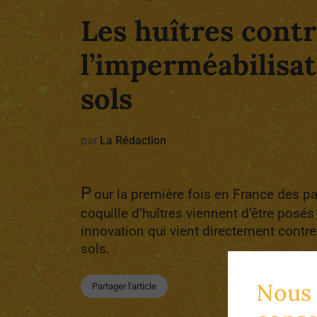
Les huîtres cont
l’imperméabilisat
sols
par
La Rédaction
P
our la première fois en France des p
coquille d’huîtres viennent d’être posés
innovation qui vient directement contrer 
sols.
Nous 
Partager l'article