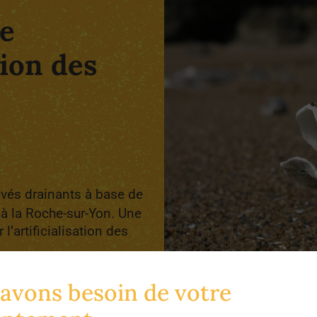
re
ion des
avés drainants à base de
 à la Roche-sur-Yon. Une
l’artificialisation des
avons besoin de votre