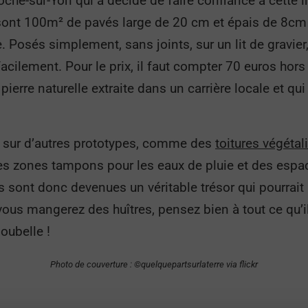
Roche-sur-Yon qui a décidé de faire confiance à cette
 sont 100m² de pavés large de 20 cm et épais de 8cm 
 Posés simplement, sans joints, sur un lit de gravier,
acilement. Pour le prix, il faut compter 70 euros hors 
ierre naturelle extraite dans un carrière locale et q
nt sur d’autres prototypes, comme des
toitures végétal
s zones tampons pour les eaux de pluie et des espace
es sont donc devenues un véritable trésor qui pourrait
e vous mangerez des huîtres, pensez bien à tout ce qu’i
poubelle !
Photo de couverture : ©quelquepartsurlaterre via flickr