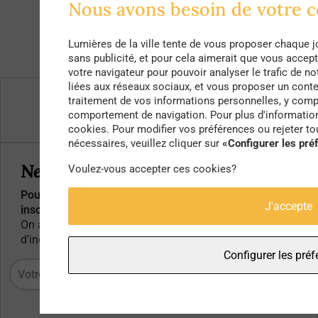
Nous avons besoin de votre
Lumières de la ville tente de vous proposer chaque j
sans publicité, et pour cela aimerait que vous accep
votre navigateur pour pouvoir analyser le trafic de no
liées aux réseaux sociaux, et vous proposer un conte
Qui sommes-nous ?
traitement de vos informations personnelles, y compr
comportement de navigation. Pour plus d'informations
Contacts
cookies. Pour modifier vos préférences ou rejeter t
nécessaires, veuillez cliquer sur
«Configurer les pré
Newsletter
Voulez-vous accepter ces cookies?
Pour ne rater aucun article, événement ou bon plan,
J'accepte
inscrivez-vous à notre newsletter :
On aime partager mais pour votre adresse mail, pas
d’inquiétude, ça reste entre nous :)
Configurer les pré