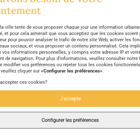
entement
collectif d’auteurs dont des membres de l’Agence Nat
la ville tente de vous proposer chaque jour une information urbaine
phes, suit et décrypte l’évolution urbanistique et arch
té, et pour cela aimerait que vous acceptiez que les cookies soient
éments graphiques, ce livre met à l’honneur la ville 
eur pour pouvoir analyser le trafic de notre site Web, activer les fon
seaux sociaux, et vous proposer un contenu personnalisé. Cela impli
étamorphoses…
e vos informations personnelles, y compris votre adresse IP et votr
 de navigation. Pour plus d'informations, veuillez consulter notre 
r modifier vos préférences ou rejeter tous les cookies fonctionnel
veuillez cliquer sur
«Configurer les préférences»
.
 accepter ces cookies?
J'accepte
Configurer les préférences