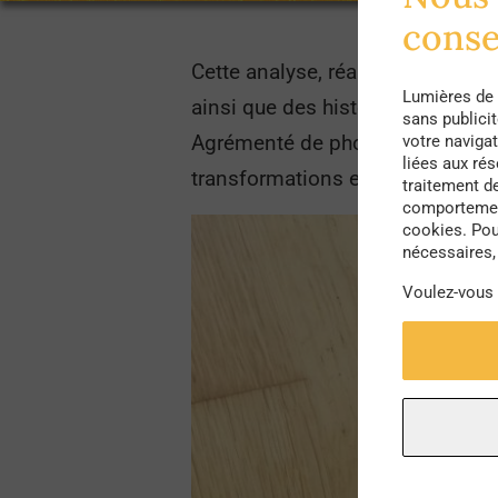
cons
Cette analyse, réalisée par un 
Lumières de 
ainsi que des historiens et géogra
sans publici
Agrémenté de photographies et él
votre navigat
liées aux ré
transformations et diverses m
traitement d
comportement
cookies. Pou
nécessaires, 
Voulez-vous