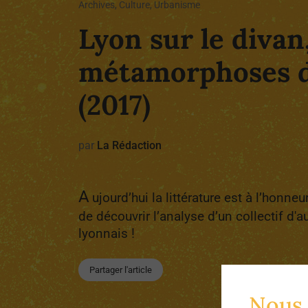
Archives, Culture, Urbanisme
Lyon sur le divan,
métamorphoses d’
(2017)
par
La Rédaction
A
ujourd’hui la littérature est à l’honn
de découvrir l’analyse d’un collectif d'a
lyonnais !
Partager l'article
Nous 