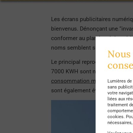
Les écrans publicitaires numériqu
bienvenus. Dénonçant une “invas
conformer au plan local de publ
noms semblent se démarquer : E
Nous 
Le principal reproche fait à ces
cons
7000 KWH sont nécessaires par a
consommation moyenne en électr
Lumières de 
sans publici
sont également évoqués.
votre navigat
liées aux ré
traitement d
comportement
cookies. Pou
nécessaires, 