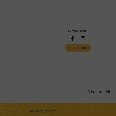
Suivez-nous :
Faire un don
A la une
Nos 
Archives, Société