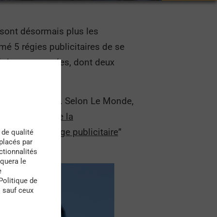
e sont désormais plus les
é 5 régies publicitaires de se
régies concernées, dont deux
très énergivores. Selon Le Monde,
sque
le double de la
e et “
matraquage publicita
ire
”
 de qualité
 placés par
ctionnalités
quera le
e
Politique de
s sauf ceux