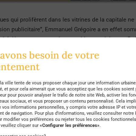
es qui prolifèrent dans les vitrines de la capitale n
ion publicitaire”, Emmanuel Grégoire a en effet somm
icité. Un programme qui ne semble pas plaire aux 5 
xterion media et Phénix.
avons besoin de votre
 écrans numériques est leur aspect polluant, puisque 
entement
n afin de faire fonctionner ces panneaux, soit pre
icité d’un ménage français par an
! Pollution visuell
la ville tente de vous proposer chaque jour une information urbaine
té, et pour cela aimerait que vous acceptiez que les cookies soient
eur pour pouvoir analyser le trafic de notre site Web, activer les fon
seaux sociaux, et vous proposer un contenu personnalisé. Cela impli
e vos informations personnelles, y compris votre adresse IP et votr
 de navigation. Pour plus d'informations, veuillez consulter notre 
r modifier vos préférences ou rejeter tous les cookies fonctionnel
veuillez cliquer sur
«Configurer les préférences»
.