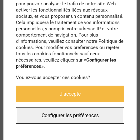
expériences individuelles puissent enrichir
pour pouvoir analyser le trafic de notre site Web,
activer les fonctionnalités liées aux réseaux
collectivement le projet urbain.
sociaux, et vous proposer un contenu personnalisé.
Cela impliquera le traitement de vos informations
On part donc de la vulnérabilité de chacune et de
personnelles, y compris votre adresse IP et votre
comportement de navigation. Pour plus
chacun. On l’aborde sans tabou, pour chaque
d'informations, veuillez consulter notre Politique de
cookies. Pour modifier vos préférences ou rejeter
personnalité, on écoute, on prend le temps. On va
tous les cookies fonctionnels sauf ceux
dans les appartements, on monte les escaliers
nécessaires, veuillez cliquer sur
«Configurer les
préférences»
.
avec celles et ceux qui ont le plus de mal à
Voulez-vous accepter ces cookies?
grimper les étages pour rentrer chez elles et eux …
On fait le tour des bâtiments avec les plus jeunes,
J'accepte
ceux qui veulent profiter de leur vie d’enfants dans
des espaces publics, partagés…avec les copains,
Configurer les préférences
les copines.
Pour être au plus proche des habitantes et des