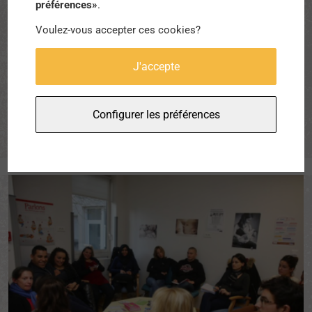
personnes en précarité »
préférences»
.
par
Lola Roy
Voulez-vous accepter ces cookies?
J'accepte
Depuis plus de 10 ans, l’association Entourage mène des
actions pour lutter contre l’isolement et l’exclusion sociale.
Chaque membre s’engage à recréer du lien social, des
Configurer les préférences
interactions, des rencontres[...]
En voir plus