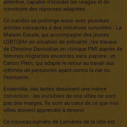
attentive, capable d’écouter les usages et de
construire des réponses adaptées.
Ce numéro se prolonge aussi avec plusieurs
articles consacrés à des initiatives concrètes :
La
Maison Escale
, qui accompagne des jeunes
LGBTQIA+ en situation de précarité ; les travaux
de
Christine Davoudian
en clinique PMI
auprès de
femmes migrantes enceintes sans papiers ; et
Carton Plein
, qui adapte le retour au travail aux
rythmes de personnes ayant connu la rue ou
l’exclusion.
Ensemble, ces textes dessinent une même
conviction : les invisibles de nos villes ne sont
pas des marges. Ils sont au cœur de ce que nos
villes doivent apprendre à devenir.
Ce nouveau numéro de
Lumières de la ville
est