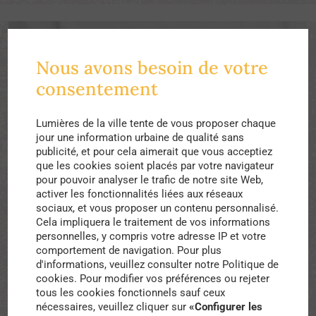
Nous avons besoin de votre
consentement
Lumières de la ville tente de vous proposer chaque
jour une information urbaine de qualité sans
publicité, et pour cela aimerait que vous acceptiez
que les cookies soient placés par votre navigateur
pour pouvoir analyser le trafic de notre site Web,
activer les fonctionnalités liées aux réseaux
sociaux, et vous proposer un contenu personnalisé.
Cela impliquera le traitement de vos informations
personnelles, y compris votre adresse IP et votre
Société, Solidarité, Voix
comportement de navigation. Pour plus
d'informations, veuillez consulter notre Politique de
Entretien avec Marine Cadene : « Entourage,
cookies. Pour modifier vos préférences ou rejeter
un réseau d’animateurs de lien social pour
tous les cookies fonctionnels sauf ceux
lutter contre l’isolement et l’exclusion des
nécessaires, veuillez cliquer sur
«Configurer les