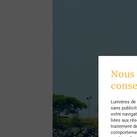
Nous 
cons
Lumières de 
sans publici
votre navigat
liées aux ré
traitement d
comportement