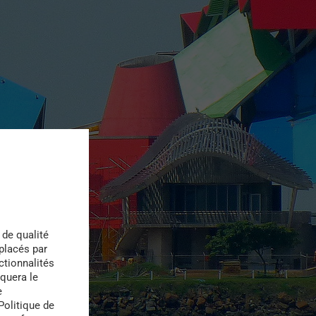
 de qualité
 placés par
ctionnalités
quera le
e
Politique de