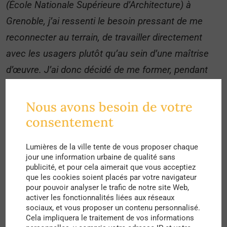
(École Nationale Supérieure d’Architecture) à
Grenoble, j’ai ressenti le besoin pressant de me
reconnecter au terrain, de travailler directement
avec les usagers plutôt qu’au sein d’une maîtrise
d’œuvre. J’ai donc décidé de me former, pendant
une année de service civique, à la participation
citoyenne. Je me suis rapidement investie dans
Nous avons besoin de votre
l’animation des ateliers “rêve ta ville”, des temps de
consentement
sensibilisation à l’architecture et à l’urbanisme,
Lumières de la ville tente de vous proposer chaque
destinés aux enfants du quartier de la Villeneuve à
jour une information urbaine de qualité sans
Grenoble. Comme beaucoup, je n’avais pas identifié
publicité, et pour cela aimerait que vous acceptiez
que les cookies soient placés par votre navigateur
les enfants comme potentiels acteurs de la ville,
pour pouvoir analyser le trafic de notre site Web,
activer les fonctionnalités liées aux réseaux
comme réels participants à sa fabrication.
sociaux, et vous proposer un contenu personnalisé.
Pourtant, ce sont bien eux qui m’ont fait visiter leur
Cela impliquera le traitement de vos informations