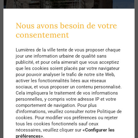
Nous avons besoin de votre
©Reset728 / Getty Images
consentement
Depuis quelques années on voit fleurir des zones
de consommation dans les quartiers délaissés
Lumières de la ville tente de vous proposer chaque
jour une information urbaine de qualité sans
d’hier et le centre réveillé semble vouloir réparer la
publicité, et pour cela aimerait que vous acceptiez
faute d’une extension qui se prolonge trop loin
que les cookies soient placés par votre navigateur
pour pouvoir analyser le trafic de notre site Web,
vers la plaine du Danube et vers les Carpates.
activer les fonctionnalités liées aux réseaux
Mais je ne conseille à personne de s’illusionner :
sociaux, et vous proposer un contenu personnalisé.
Cela impliquera le traitement de vos informations
ici nul bénéfice thésaurisé. Seulement des
personnelles, y compris votre adresse IP et votre
comportement de navigation. Pour plus
volontés qui s’affrontent, des standings qui se
d'informations, veuillez consulter notre Politique de
comparent, des excès qui frappent fort pour
cookies. Pour modifier vos préférences ou rejeter
tous les cookies fonctionnels sauf ceux
régner fort. Le Bucarestois est trop avide de
nécessaires, veuillez cliquer sur
«Configurer les
possession pour s’arrêter à des résultats. C’est à
préférences»
.