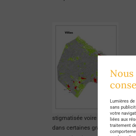
En réa
Nous 
cons
Lumières de 
sans publici
votre navigat
stigmatisée voire complètement n
liées aux ré
traitement d
dans certaines grandes villes d’
comportement