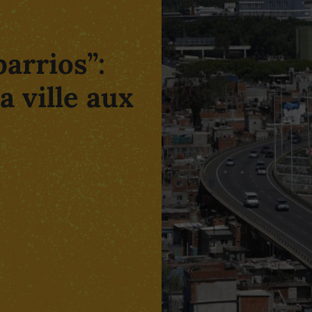
barrios”:
a ville aux