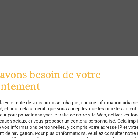
lité, nous nous sommes rapidement rendues compte 
avons besoin de votre
entement
la ville tente de vous proposer chaque jour une information urbaine
té, et pour cela aimerait que vous acceptiez que les cookies soient
eur pour pouvoir analyser le trafic de notre site Web, activer les fon
iée, de ces nids de pauvreté, et qui, contrairement à
seaux sociaux, et vous proposer un contenu personnalisé. Cela impli
e vos informations personnelles, y compris votre adresse IP et votr
Amérique Latine tel qu’à Rio de Janeiro (Brésil) ou e
 de navigation. Pour plus d'informations, veuillez consulter notre 