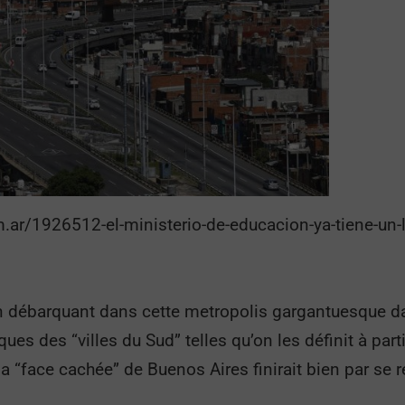
ar/1926512-el-ministerio-de-educacion-ya-tiene-un-lug
débarquant dans cette metropolis gargantuesque dans
s des “villes du Sud” telles qu’on les définit à partir
 “face cachée” de Buenos Aires finirait bien par se ré