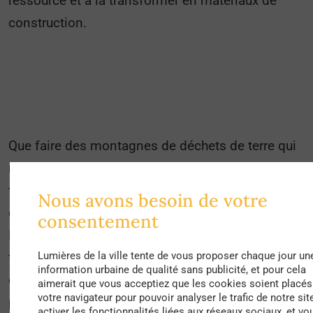
ressource et à la transformer en matériaux de
construction.
Que faire des montagnes de déchets de terre qui
ne cessent de croître et s’étendent à perte de vue,
tels des paysages lunaires, sur le territoire de
Nous avons besoin de votre
certaines communes ? Ne serait-ce qu’en Ile-de-
consentement
France, plus d’une vingtaine de millions de
Lumières de la ville tente de vous proposer chaque jour un
tonnes de matière inerte sont aujourd’hui extraites
information urbaine de qualité sans publicité, et pour cela
chaque année des divers travaux de terrassement
aimerait que vous acceptiez que les cookies soient placés
votre navigateur pour pouvoir analyser le trafic de notre sit
préalables aux fondations d’infrastructures, de
activer les fonctionnalités liées aux réseaux sociaux, et vo