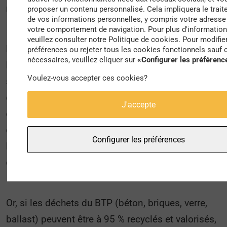
routes et autres réseaux de transport.
proposer un contenu personnalisé. Cela impliquera le trai
de vos informations personnelles, y compris votre adresse 
votre comportement de navigation. Pour plus d'information
veuillez consulter notre Politique de cookies. Pour modifie
Les seuls déblais du chantier du Grand Paris
préférences ou rejeter tous les cookies fonctionnels sauf 
nécessaires, veuillez cliquer sur
«Configurer les préférenc
Express vont représenter un apport annuel
Voulez-vous accepter ces cookies?
supplémentaire de 10 % à 20 % au cours des
quinze prochaines années. D’ici à 2030, le
J'accepte
creusement des 200 km de tunnels autour de la
capitale et des accès de secours, ainsi que
Configurer les préférences
l’édification des gares vont de fait générer
quelque 43 millions de tonnes de déblais.
Or, si les déchets du BTP (béton, briques, verre,
ballast) peuvent être à 95 % recyclés et valorisés,