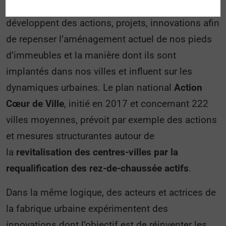
depuis quelques années, emparés du sujet et
développent des actions, projets, innovations afin
de repenser l’aménagement actuel de nos pieds
d’immeubles et la manière dont ils sont
implantés dans nos villes et influent sur les
dynamiques urbaines. Le plan national
Action
Cœur de Ville
, initié en 2017 et concernant 222
villes moyennes, prévoit par exemple des actions
et mesures structurantes autour de
la
revitalisation des centres-villes par la
requalification des rez-de-chaussée actifs
.
Dans la même logique, des acteurs et actrices de
la fabrique urbaine expérimentent des
innovations dont l’objectif est de réinventer les