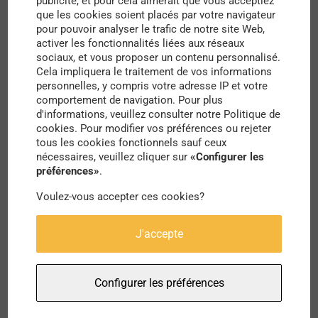
publicité, et pour cela aimerait que vous acceptiez
que les cookies soient placés par votre navigateur
commerciales principalement, mais également
pour pouvoir analyser le trafic de notre site Web,
associatives, artisanales ou encore sanitaires, les
activer les fonctionnalités liées aux réseaux
sociaux, et vous proposer un contenu personnalisé.
rez-de-chaussée urbains peuvent être de réels
Cela impliquera le traitement de vos informations
personnelles, y compris votre adresse IP et votre
vecteurs d’animations et d’interactions. Ils
comportement de navigation. Pour plus
activent et habillent nos villes, de couleurs, de
d'informations, veuillez consulter notre Politique de
cookies. Pour modifier vos préférences ou rejeter
terrasses, de végétation et de lumières.
tous les cookies fonctionnels sauf ceux
Inversement, les centres-villes dépourvus de rez-
nécessaires, veuillez cliquer sur
«Configurer les
préférences»
.
de-chaussée actifs, ou recensant un grand
Voulez-vous accepter ces cookies?
nombre de rez-de-chaussée vacants ou
insalubres, sont bien souvent qualifiés d’éteints et
J'accepte
de vides.
Des startups, collectifs d’habitants ou structures
Configurer les préférences
associatives, ainsi que le service public, se sont,