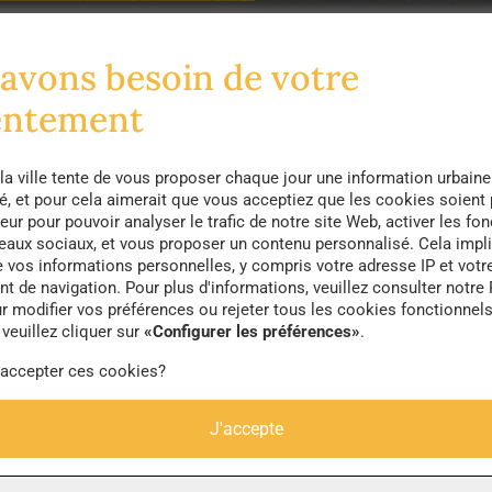
avons besoin de votre
es réalisés au cours d’une résidence du réalisateur 
 La Rochelle
et en partenariat avec le
CCN de La Roch
entement
 quartier de Mireuil, avec la complicité du danseur
Ke
la ville tente de vous proposer chaque jour une information urbaine
té, et pour cela aimerait que vous acceptiez que les cookies soient
 tous les stigmates liés à l’urbanisme des périphéries,
eur pour pouvoir analyser le trafic de notre site Web, activer les fon
seaux sociaux, et vous proposer un contenu personnalisé. Cela impli
 qui semble ancrer dans le béton une forme de nostalgi
e vos informations personnelles, y compris votre adresse IP et votr
e #07 est un hommage décalé à cette poétique de l’équi
 de navigation. Pour plus d'informations, veuillez consulter notre 
r modifier vos préférences ou rejeter tous les cookies fonctionnel
mmeubles, est mise à mal par la danse de Kevin Misch
veuillez cliquer sur
«Configurer les préférences»
.
se entre refus et évitement…
 accepter ces cookies?
Mischel a travaillé avec de nombreux chorégraphes, 
J'accepte
. Il fait partie de la nouvelle génération de danseurs
der Attou
, directeur du CCN de La Rochelle. Il a réc