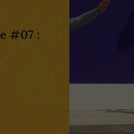
le #07 :