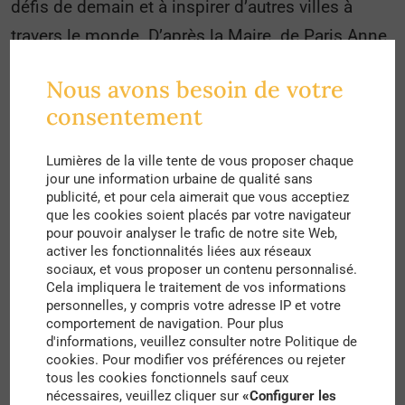
défis de demain et à inspirer d’autres villes à
travers le monde.
D’après la Maire de Paris Anne
Hidalgo,
“
Le but est de faire face à deux urgences
Nous avons besoin de votre
– l’une «
climatique
» et l’autre «
sociale
» – avec
consentement
«
un outil de planification stratégique pour faire
baisser la température et lutter contre la pollution
”.
Lumières de la ville tente de vous proposer chaque
jour une information urbaine de qualité sans
Paris se transforme en ville verte ?
publicité, et pour cela aimerait que vous acceptiez
que les cookies soient placés par votre navigateur
Paris veut transformer son paysage urbain. Ce
pour pouvoir analyser le trafic de notre site Web,
activer les fonctionnalités liées aux réseaux
nouveau PLU-B prévoit des changements
sociaux, et vous proposer un contenu personnalisé.
ambitieux pour les espaces verts au sein de la
Cela impliquera le traitement de vos informations
personnelles, y compris votre adresse IP et votre
capitale.
“La Ville vise 70 hectares de nouveaux
comportement de navigation. Pour plus
espaces verts, avec 10 parcs «
largement agrandis
d'informations, veuillez consulter notre Politique de
cookies. Pour modifier vos préférences ou rejeter
ou créés
« .
Cette végétalisation de la ville veut
tous les cookies fonctionnels sauf ceux
nécessaires, veuillez cliquer sur
«Configurer les
offrir de meilleures conditions pour la santé des