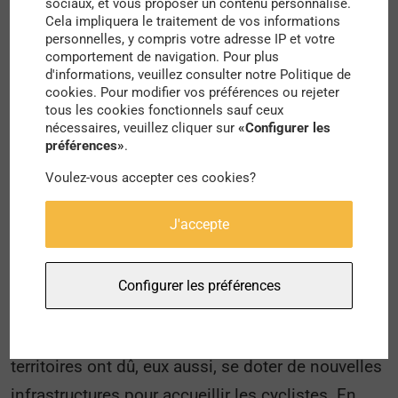
sociaux, et vous proposer un contenu personnalisé.
pédestre.
Cela impliquera le traitement de vos informations
personnelles, y compris votre adresse IP et votre
Deuxième destination européenne de
comportement de navigation. Pour plus
d'informations, veuillez consulter notre Politique de
cyclotourisme (après l’Allemagne), la France,
cookies. Pour modifier vos préférences ou rejeter
avec ses 17 000 kilomètres d’itinéraires
tous les cookies fonctionnels sauf ceux
nécessaires, veuillez cliquer sur
«Configurer les
aménagés, est un terrain de jeu idéal pour tous
préférences»
.
les touristes sportifs. Car la diversité est au
Voulez-vous accepter ces cookies?
rendez-vous : les tracés mythiques, dont 9 000
km d’Eurovélo, permettent de découvrir fleuves,
J'accepte
campagnes et villes françaises, jusqu’à la
richesse patrimoniale des régions. Avec la crise
Configurer les préférences
de la Covid-19, l’appétence des voyageurs pour le
slow tourisme n’a fait qu’accroître, et les
territoires ont dû, eux aussi, se doter de nouvelles
infrastructures pour accueillir les cyclistes.
En