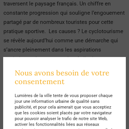
traversent le paysage français. Un chiffre en
constante progression qui souligne l’engouement
partagé par de nombreux touristes pour cette
pratique sportive. Les causes ? Le cyclotourisme
se révèle aujourd’hui comme une démarche qui
s’ancre pleinement dans les aspirations
touristiques du moment, c’est-à-dire la
valorisation d’un patrimoine local, la visite d’un
Nous avons besoin de votre
territoire à un rythme lent, alliant ainsi écologie,
consentement
liberté et efforts physiques. Un succès d’ores et
déjà visible aujourd’hui selon l’
enquête menée par
Lumières de la ville tente de vous proposer chaque
jour une information urbaine de qualité sans
ADN Tourisme
qui révèle qu’en 2021 près d’un
publicité, et pour cela aimerait que vous acceptiez
que les cookies soient placés par votre navigateur
français sur 4 est désormais davantage attiré par
pour pouvoir analyser le trafic de notre site Web,
un séjour en itinérance en vélo ou randonnée
activer les fonctionnalités liées aux réseaux