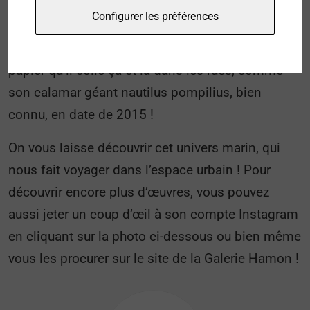
l’artiste pratique davantage des collages et de
Configurer les préférences
l’affichage, qui lui semblent mieux acceptés par
les urbains. Ce sont donc des impressions sur
papier qu’il colle ça et là dans les rues, comme
son calamar géant nautilus pompilius, bien
connu, en date de 2015 !
On vous laisse découvrir cet univers marin, qui
nous fait voyager dans l’espace urbain ! Pour
découvrir encore plus d’œuvres, vous pouvez
aussi jeter un coup d’œil à son compte Instagram
en cliquant sur la photo ci-dessous ou bien même
vous les procurer sur le site de la
Galerie Hamon
!