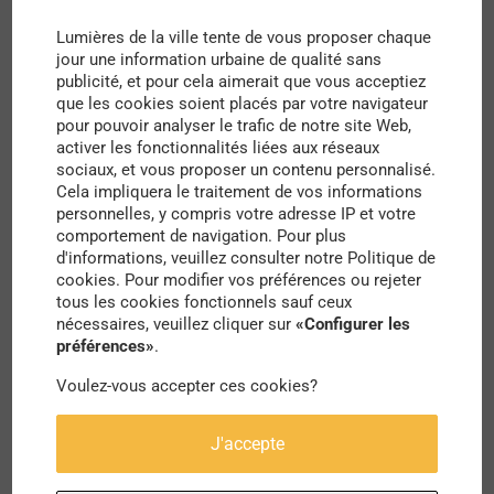
tons pastels et désaturés. »
témoigne Teuthis.
Lumières de la ville tente de vous proposer chaque
jour une information urbaine de qualité sans
Ce qui est intéressant dans les œuvres de
publicité, et pour cela aimerait que vous acceptiez
que les cookies soient placés par votre navigateur
l’artiste, c’est sans doute cet étonnant mélange
pour pouvoir analyser le trafic de notre site Web,
entre dessin naturaliste et art du graffiti. Il faut
activer les fonctionnalités liées aux réseaux
sociaux, et vous proposer un contenu personnalisé.
dire que Teuthis a suivi des études
Cela impliquera le traitement de vos informations
personnelles, y compris votre adresse IP et votre
d’océanographie et a longtemps travaillé en tant
comportement de navigation. Pour plus
que biologiste marin. À cette fine connaissance
d'informations, veuillez consulter notre Politique de
cookies. Pour modifier vos préférences ou rejeter
des animaux, l’artiste ajoute ce penchant naturel
tous les cookies fonctionnels sauf ceux
pour le street art, qu’il pratique depuis longtemps.
nécessaires, veuillez cliquer sur
«Configurer les
préférences»
.
Unis ensemble, les deux forment une source
Voulez-vous accepter ces cookies?
d’inspiration inépuisable, que l’on remarque
facilement dans son art, à mi chemin entre
J'accepte
graphisme et travaux scientifiques ! Aujourd’hui