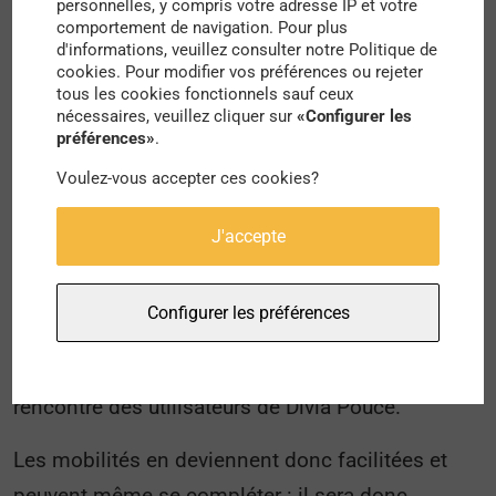
personnelles, y compris votre adresse IP et votre
comportement de navigation. Pour plus
donc désormais profiter d’un service de
d'informations, veuillez consulter notre Politique de
covoiturage intergénérationnel et solidaire.
cookies. Pour modifier vos préférences ou rejeter
tous les cookies fonctionnels sauf ceux
nécessaires, veuillez cliquer sur
«Configurer les
Le principe pour les conducteurs est d’indiquer
préférences»
.
sur un calendrier commun les trajets qu’ils
Voulez-vous accepter ces cookies?
proposent, de manière à ce que les passagers
puissent retrouver les automobilistes en fonction
J'accepte
de la route qu’ils emprunteront. Par ailleurs, ce
service n’a pas pour vocation de concurrencer les
Configurer les préférences
transports en communs locaux, puisque certains
arrêts de bus correspondent même aux points de
rencontre des utilisateurs de Divia Pouce.
Les mobilités en deviennent donc facilitées et
peuvent même se compléter : il sera donc