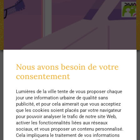
Nous avons besoin de votre
Dans cette optique, Divia Pouce est une
consentement
application qui a été créée spécifiquement pour
ces personnes qui ont un accès limité aux
Lumières de la ville tente de vous proposer chaque
jour une information urbaine de qualité sans
mobilités et qui habitent dans l’une des trois
publicité, et pour cela aimerait que vous acceptiez
communes sur lesquelles s’étend le concept :
que les cookies soient placés par votre navigateur
pour pouvoir analyser le trafic de notre site Web,
Magny-sur-Tille, Corcelles-les-Monts et
activer les fonctionnalités liées aux réseaux
Flavignerot. Les trois communes sont situées en
sociaux, et vous proposer un contenu personnalisé.
Cela impliquera le traitement de vos informations
périphérie de Dijon et leurs habitants peuvent