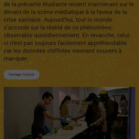
de la précarité étudiante revient maintenant sur le
devant de la scène médiatique à la faveur de la
crise sanitaire. Aujourd’hui, tout le monde
s’accorde sur la réalité de ce phénomène,
observable quotidiennement. En revanche, celui-
ci n’est pas toujours facilement appréhendable
car les données chiffrées viennent souvent à
manquer.
Partager l'article