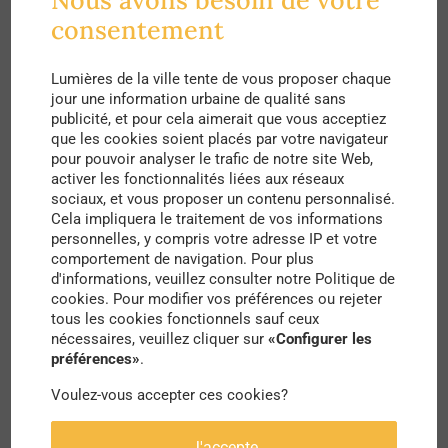
“La vie étudiante Au temps de la pandémie
de coviD-19 : incertitudes, transformations
consentement
et fragilités”
Lumières de la ville tente de vous proposer chaque
Septembre 2020 – OVE.
Disponible
ici
.
jour une information urbaine de qualité sans
publicité, et pour cela aimerait que vous acceptiez
La dernière enquête très complète de
que les cookies soient placés par votre navigateur
pour pouvoir analyser le trafic de notre site Web,
l’Observatoire de la vie étudiante sur les
activer les fonctionnalités liées aux réseaux
conditions de vie des étudiants durant la crise
sociaux, et vous proposer un contenu personnalisé.
Cela impliquera le traitement de vos informations
sanitaire, avec des données chiffrées inédites
personnelles, y compris votre adresse IP et votre
comportement de navigation. Pour plus
pour mieux saisir les enjeux.
d'informations, veuillez consulter notre Politique de
cookies. Pour modifier vos préférences ou rejeter
tous les cookies fonctionnels sauf ceux
nécessaires, veuillez cliquer sur
«Configurer les
préférences»
.
Voulez-vous accepter ces cookies?
J'accepte