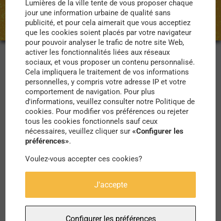
Lumières de la ville tente de vous proposer chaque
jour une information urbaine de qualité sans
publicité, et pour cela aimerait que vous acceptiez
que les cookies soient placés par votre navigateur
pour pouvoir analyser le trafic de notre site Web,
activer les fonctionnalités liées aux réseaux
sociaux, et vous proposer un contenu personnalisé.
Le Monde.fr en parle comme « un mouvement
Cela impliquera le traitement de vos informations
personnelles, y compris votre adresse IP et votre
d’entraide d’un genre nouveau ».
« Il s’agit de venir
comportement de navigation. Pour plus
d'informations, veuillez consulter notre Politique de
en aide aux plus démunis »
, explique Garance
cookies. Pour modifier vos préférences ou rejeter
Vallaeys, porte-parole de #PourEux.
tous les cookies fonctionnels sauf ceux
nécessaires, veuillez cliquer sur
«Configurer les
préférences»
.
Découvrez-en plus sur cette belle initiative qui a
vu le jour, durant le confinement que nous avons
Voulez-vous accepter ces cookies?
vécu ces dernières semaines. Opérationnel dans
J'accepte
une quizaine de villes, des dizaines de milliers de
repas ont été livrés et servis à des SDF. Le
Configurer les préférences