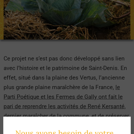
Ce projet ne s’est pas donc développé sans lien
avec l’histoire et le patrimoine de Saint-Denis. En
effet, situé dans la plaine des Vertus, l’ancienne
plus grande plaine maraîchère de la France,
le
Parti Poétique et les Fermes de Gally ont fait le
pari de reprendre les activités de René Kersanté,
dernier maraîcher de la commune
, et de préserver
la vocation agricole de ce terrain.
Nous avons besoin de votre