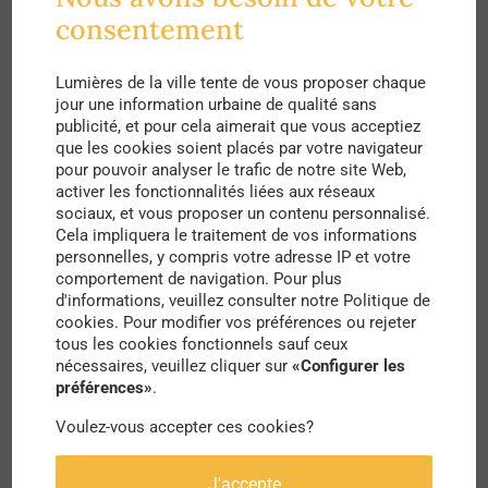
L’ambition est double : créer un lieu d’exploitation
consentement
et de consommation locale issue d’une
Lumières de la ville tente de vous proposer chaque
agriculture éthique à Saint-Denis, mais aussi faire
jour une information urbaine de qualité sans
émerger une culture de proximité, avec des
publicité, et pour cela aimerait que vous acceptiez
que les cookies soient placés par votre navigateur
ateliers, des activités et des rencontres dédiées
pour pouvoir analyser le trafic de notre site Web,
activer les fonctionnalités liées aux réseaux
aux habitantes et habitants des quartiers
sociaux, et vous proposer un contenu personnalisé.
environnants. Par leurs actions, les deux
Cela impliquera le traitement de vos informations
personnelles, y compris votre adresse IP et votre
collectifs souhaitent allier les thématiques de la
comportement de navigation. Pour plus
nature, la culture et la nourriture, et offrir
d'informations, veuillez consulter notre Politique de
cookies. Pour modifier vos préférences ou rejeter
l’opportunité à chacun de pouvoir se nourrir
tous les cookies fonctionnels sauf ceux
nécessaires, veuillez cliquer sur
«Configurer les
sainement en ayant pleine connaissance de ce
préférences»
.
qui se trouve dans nos assiettes.
Voulez-vous accepter ces cookies?
“
Cette ferme est un laboratoire autour du triptyque
J'accepte