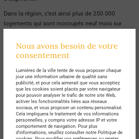
Dans la région, c’est ainsi plus de 250 000
logements qui sont inoccupés neuf mois sur
douze et dans certaines communes du Golfe du
Morbihan, c’est entre 50 et 70% des logements
Nous avons besoin de votre
qui ne sont habités qu’à temps partiel,
consentement
généralement par des personnes âgées (61% des
Lumières de la ville tente de vous proposer chaque
résidents secondaires sont retraités), originaires
jour une information urbaine de qualité sans
de la région parisienne et plus riches que la
publicité, et pour cela aimerait que vous acceptiez
que les cookies soient placés par votre navigateur
moyenne des français.
pour pouvoir analyser le trafic de notre site Web,
activer les fonctionnalités liées aux réseaux
Un tel phénomène immobilier n’est pas sans
sociaux, et vous proposer un contenu personnalisé.
Cela impliquera le traitement de vos informations
conséquence. Les prix de l’immobilier, déjà
personnelles, y compris votre adresse IP et votre
comportement de navigation. Pour plus
élevés sur le littoral, croissent de manière
d'informations, veuillez consulter notre Politique de
exponentielle ce qui limite l’établissement de
cookies. Pour modifier vos préférences ou rejeter