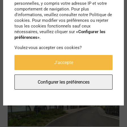
personnelles, y compris votre adresse IP et votre
comportement de navigation. Pour plus
d'informations, veuillez consulter notre Politique de
Culture, Société, Voix
cookies. Pour modifier vos préférences ou rejeter
tous les cookies fonctionnels sauf ceux
Entretien avec Lucie Da Costa Casals et
nécessaires, veuillez cliquer sur
«Configurer les
Véronique Bathily : « La cité culturelle
préférences»
.
d’Étampes : repenser les liens entre
culture, santé mentale et territoire »
Voulez-vous accepter ces cookies?
par
Lola Roy
J'accepte
Configurer les préférences