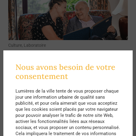
Culture, Laboratoire
Nos recos : Prendre soin de nos
dépendances
Nous avons besoin de votre
par
La Rédaction
consentement
Lumières de la ville tente de vous proposer chaque
jour une information urbaine de qualité sans
publicité, et pour cela aimerait que vous acceptiez
que les cookies soient placés par votre navigateur
pour pouvoir analyser le trafic de notre site Web,
activer les fonctionnalités liées aux réseaux
sociaux, et vous proposer un contenu personnalisé.
Cela impliquera le traitement de vos informations