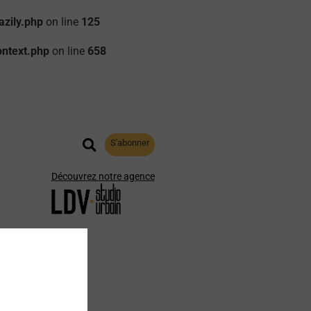
zily.php
on line
125
ontext.php
on line
658
S'abonner
Découvrez notre agence
aphie
Archives