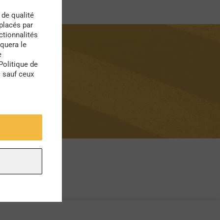
 de qualité
 placés par
ctionnalités
quera le
e
Politique de
s sauf ceux