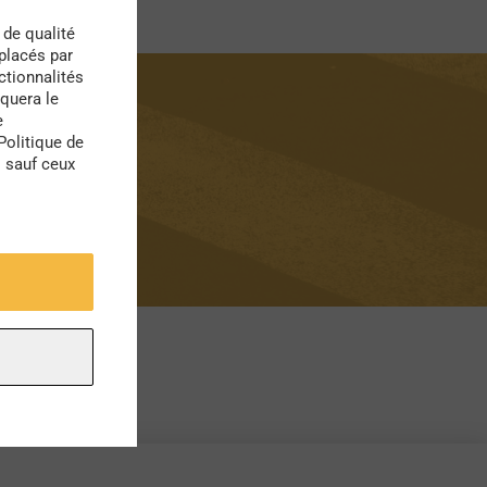
 de qualité
 placés par
ctionnalités
quera le
e
Politique de
s sauf ceux