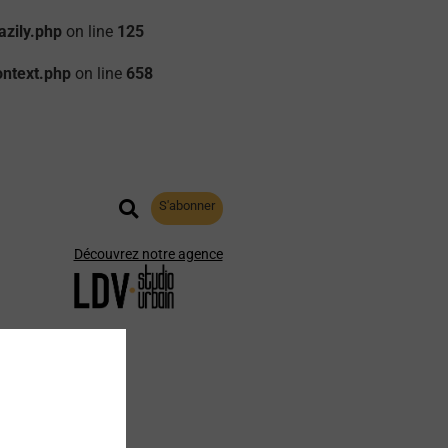
zily.php
on line
125
ontext.php
on line
658
S'abonner
Découvrez notre agence
aphie
Archives