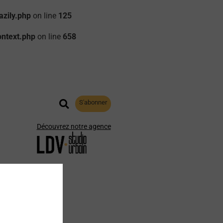
zily.php
on line
125
ontext.php
on line
658
S'abonner
Découvrez notre agence
aphie
Archives