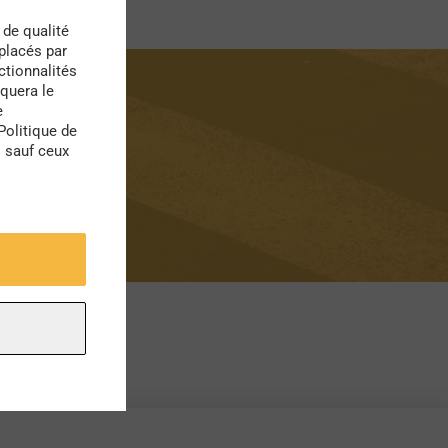
 de qualité
 placés par
ctionnalités
quera le
e
Politique de
s sauf ceux