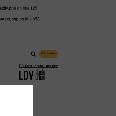
zily.php
on line
125
ontext.php
on line
658
S'abonner
Découvrez notre agence
aphie
Archives