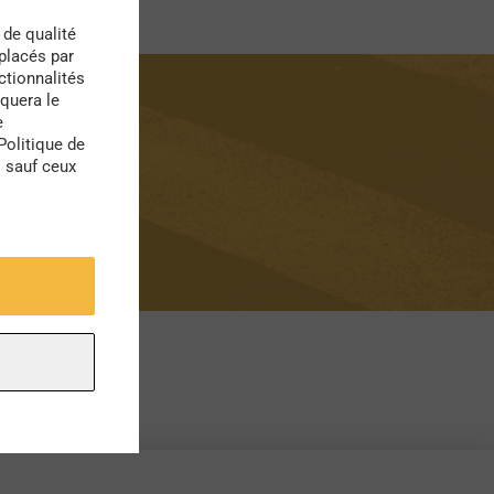
 de qualité
 placés par
ctionnalités
quera le
e
Politique de
s sauf ceux